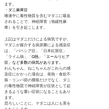
ます。
・
ダニ麻痺症
唾液中に毒性物質を含むマダニに吸血
されることで、神経障害（弛緩性麻
痺）を引き起こします。
上記はマダニだけによる病気ですが、
マダニが媒介する病原菌による感染症
は、「バベシア症」「日本紅斑症」
「ライム病」「
Q熱」「エールリヒア
症」など多数の病気があります。
わんちゃん、ねこちゃんがこれらの感
染症にかかった場合は、発熱・食欲不
振・リンパ節の腫脹だけでなく、ダニ
の毒性物質で神経障害が症状として起
きるような重い症状になることもあり
ます。
恐ろしいことに、マダニは人にも害を