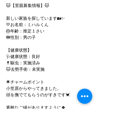
🐱【里親募集情報】🐱
新しい家族を探しています🏡✨
💛お名前：ミハルくん
🎂年齢：推定１さい
🚻性別：男の子
【健康状態】
🩺健康状態：良好
💊駆虫：実施済み
🐱去勢手術：未実施
🌟チャームポイント
小笠原からやってきました。
頭を撫でてもらうのがすきです💓
素敵なご縁がありますように🍀
📞面会をご希望の方は、当院までお電話にて
お問い合わせください。