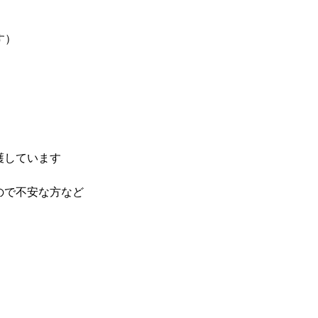
す）
護しています
ので不安な方など