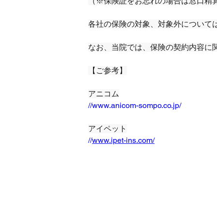
（※保険証をお忘れの場合は窓口精
各社の保険の対象、対象外について
なお、当院では、保険の契約内容に
【ご参考】
アニコム
//www.anicom-sompo.co.jp/
アイペット
//
www.ipet-ins.com/