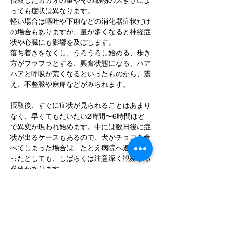
摂取したカカオの量やその動物の大きさによ
っても症状は異なります。
軽い場合は嘔吐や下痢などの消化器症状だけ
の場合もありますが、量が多くなると神経症
状や心臓にも影響を及ぼします。
落ち着きをなくし、うろうろし始める、歩き
方がフラフラとする、興奮状態になる、ハア
ハアと呼吸が荒くなるといったものから、震
え、不整脈や麻痺などがみられます。
摂取後、すぐに症状が見られることはあまり
なく、早くてもだいたい
2
時間〜
6
時間ほど
で異変が現われ始めます。中には数日後に症
状が出るケースもあるので、犬がチョコを食
べてしまった場合は、たとえ病院へ連れて行
ったとしても、しばらくは注意深く観察する
必要があります。
【治療や予防】
摂取後間もなくの場合は胃に残っているもの
を吐かせる処置をしますが、それでも十分で
ない場合は胃洗浄を施すことがあります。摂