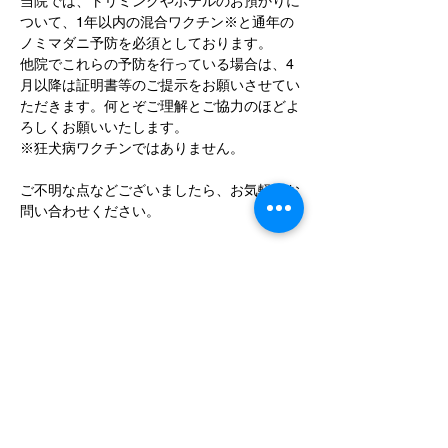
当院では、トリミングやホテルのお預かりに
ついて、1年以内の混合ワクチン※と通年の
ノミマダニ予防を必須としております。
他院でこれらの予防を行っている場合は、4
月以降は証明書等のご提示をお願いさせてい
ただきます。何とぞご理解とご協力のほどよ
ろしくお願いいたします。　
※狂犬病ワクチンではありません。
ご不明な点などございましたら、お気軽にお
問い合わせください。
TEL：042-497-5791
​アクセス：
〒188-0012
東京都西東京市南町6-7-2
最寄駅：西武新宿線田無駅 徒歩14分
​駐車場：4台