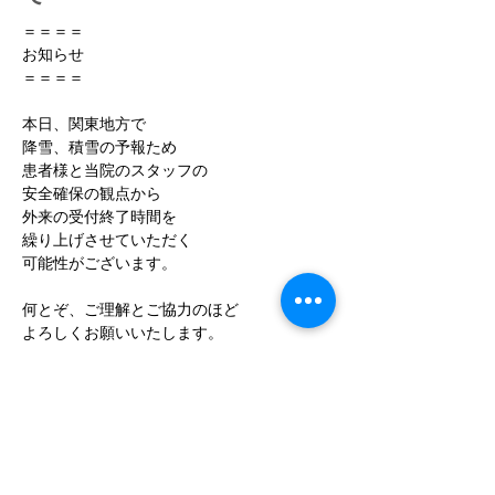
＝＝＝＝
お知らせ
＝＝＝＝
本日、関東地方で
降雪、積雪の予報ため
患者様と当院のスタッフの
安全確保の観点から
外来の受付終了時間を
繰り上げさせていただく
可能性がございます。
何とぞ、ご理解とご協力のほど
よろしくお願いいたします。
TEL：042-497-5791
​アクセス：
〒188-0012
東京都西東京市南町6-7-2