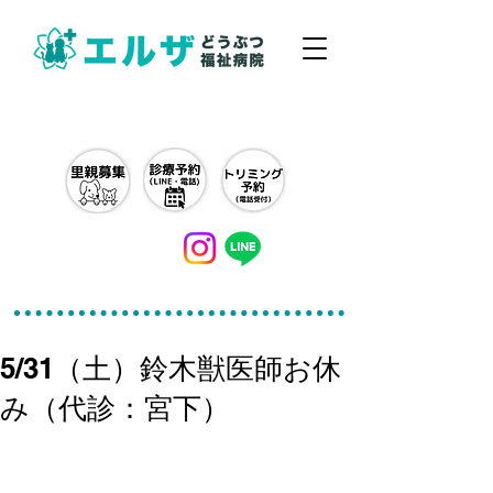
042-497-5791
5/31（土）鈴木獣医師お休
み（代診：宮下）