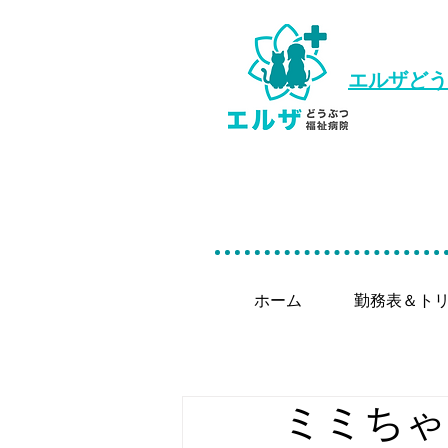
エルザどう
ホーム
勤務表＆ト
ミミちゃ