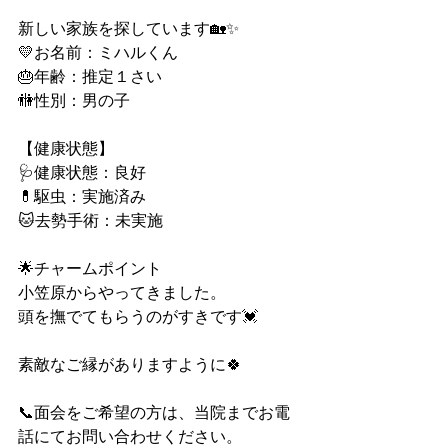
新しい家族を探しています🏡✨
💛お名前：ミハルくん
🎂年齢：推定１さい
🚻性別：男の子
【健康状態】
🩺健康状態：良好
💊駆虫：実施済み
🐱去勢手術：未実施
🌟チャームポイント
小笠原からやってきました。
頭を撫でてもらうのがすきです💓
素敵なご縁がありますように🍀
📞面会をご希望の方は、当院までお電
話にてお問い合わせください。