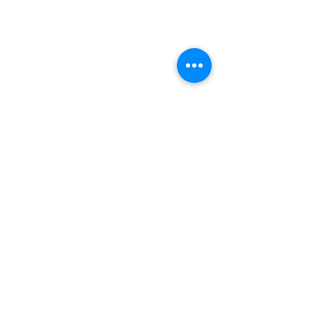
すべて表示
最新記事